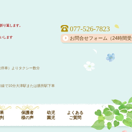
折り返します。
077-526-7823
いします
お問合せフォーム（24時間
速停車）よりタクシー数分
線で10分大津駅または膳所駅下車
果
保護者
幼児
よくある
判
様の声
園児
ご質問