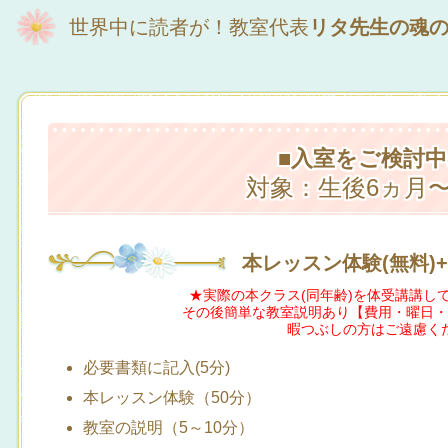
世界中に読者が！教室代表
リタ先生の魂
■入室をご検討
対象：生後6ヵ月
本レッスン体験(無料)
★実際の本クラス(同年齢)を体受講講し
その後簡単な教室説明あり【費用・曜日・
暇つぶしの方はご遠慮く
必要書類に記入(5分)
本レッスン体験（50分）
教室の説明（5～10分）