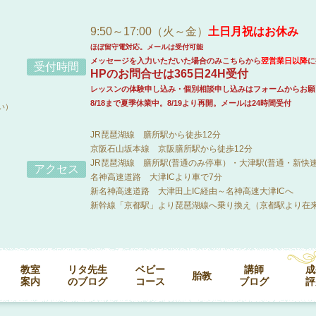
9:50～17:00（火～金）
土日月祝はお休み
ほぼ留守電対応。メールは受付可能
メッセージを入力いただいた場合のみこちらから
翌営業日以降
に
受付時間
HPのお問合せは365日24H受付
レッスンの体験申し込み・個別相談申し込みはフォームからお願
8/18まで夏季休業中。8/19より再開。メールは24時間受付
い）
JR琵琶湖線 膳所駅から徒歩12分
京阪石山坂本線 京阪膳所駅から徒歩12分
JR琵琶湖線 膳所駅(普通のみ停車）・大津駅(普通・新快
アクセス
名神高速道路 大津ICより車で7分
新名神高速道路 大津田上IC経由～名神高速大津ICへ
新幹線「京都駅」より琵琶湖線へ乗り換え（京都駅より在来
教室
リタ先生
ベビー
講師
成
胎教
案内
のブログ
コース
ブログ
評